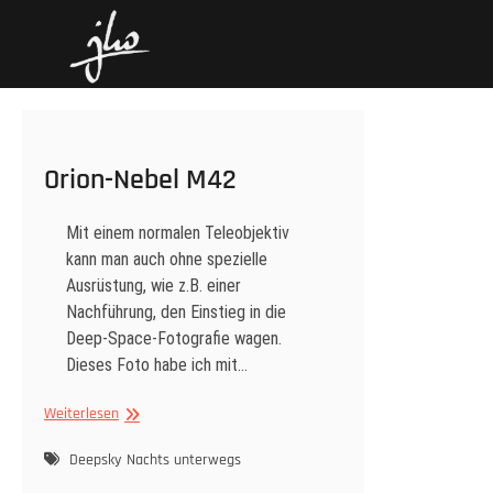
Skip
hoenack.de
FOTOS UND GESCHICHTEN
to
content
Orion-Nebel M42
Mit einem normalen Teleobjektiv
kann man auch ohne spezielle
Ausrüstung, wie z.B. einer
Nachführung, den Einstieg in die
Deep-Space-Fotografie wagen.
Dieses Foto habe ich mit…
Orion-
Weiterlesen
Nebel
M42
Deepsky
Nachts unterwegs