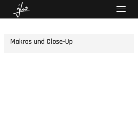
Skip
hoenack.de
FOTOS UND GESCHICHTEN
to
content
Makros und Close-Up