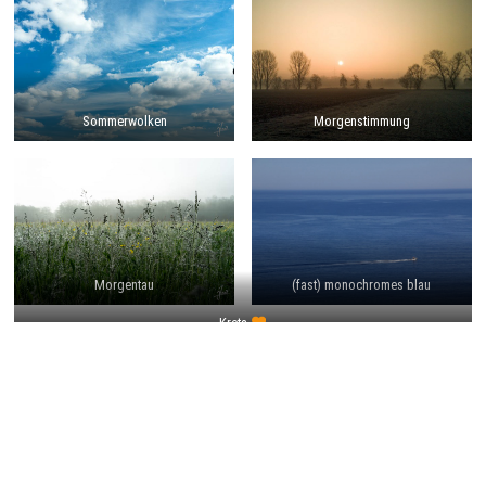
Sommerwolken
Morgenstimmung
Morgentau
(fast) monochromes blau
Kreta