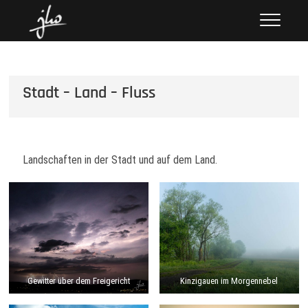
Skip
hoenack.de
FOTOS UND GESCHICHTEN
to
content
Stadt – Land – Fluss
Landschaften in der Stadt und auf dem Land.
Gewitter über dem Freigericht
Kinzigauen im Morgennebel