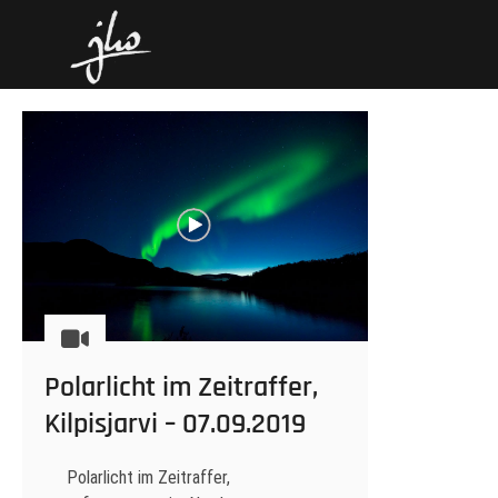
Skip
hoenack.de
FOTOS UND GESCHICHTEN
to
content
Polarlicht im Zeitraffer,
Kilpisjarvi – 07.09.2019
Polarlicht im Zeitraffer,