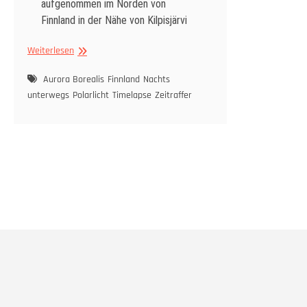
aufgenommen im Norden von
Finnland in der Nähe von Kilpisjärvi
Polarlicht
Weiterlesen
im
Zeitraffer,
Aurora Borealis
Finnland
Nachts
Kilpisjarvi
unterwegs
Polarlicht
Timelapse
Zeitraffer
–
07.09.2019