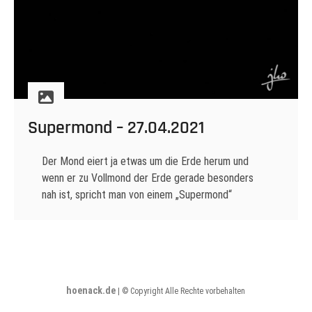
Supermond – 27.04.2021
Der Mond eiert ja etwas um die Erde herum und
wenn er zu Vollmond der Erde gerade besonders
nah ist, spricht man von einem „Supermond“
Supermond
Weiterlesen
–
27.04.2021
Nachts unterwegs
Spessart
Supermond
Vollmond
hoenack.de
|
© Copyright Alle Rechte vorbehalten