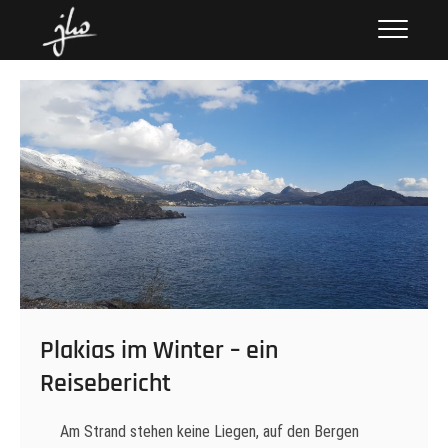
Skip
hoenack.de
FOTOS UND GESCHICHTEN
to
content
Plakias im Winter – ein
Reisebericht
Am Strand stehen keine Liegen, auf den Bergen