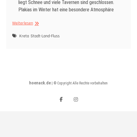
liegt Schnee und viele Tavernen sind geschlossen.
Plakias im Winter hat eine besondere Atmosphäre
Plakias
Weiterlesen
im
Winter
Kreta
Stadt-Land-Fluss
–
ein
Reisebericht
hoenack.de
|
© Copyright Alle Rechte vorbehalten
facebook
instagram