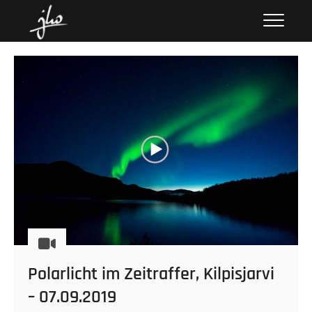
Skip
hoenack.de
FOTOS UND GESCHICHTEN
to
content
Polarlicht im Zeitraffer, Kilpisjarvi
– 07.09.2019