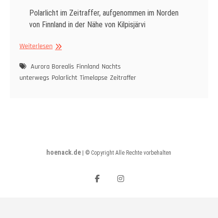
Polarlicht im Zeitraffer, aufgenommen im Norden
von Finnland in der Nähe von Kilpisjärvi
Polarlicht
Weiterlesen
im
Zeitraffer,
Aurora Borealis
Finnland
Nachts
Kilpisjarvi
unterwegs
Polarlicht
Timelapse
Zeitraffer
–
07.09.2019
hoenack.de
|
© Copyright Alle Rechte vorbehalten
facebook
instagram