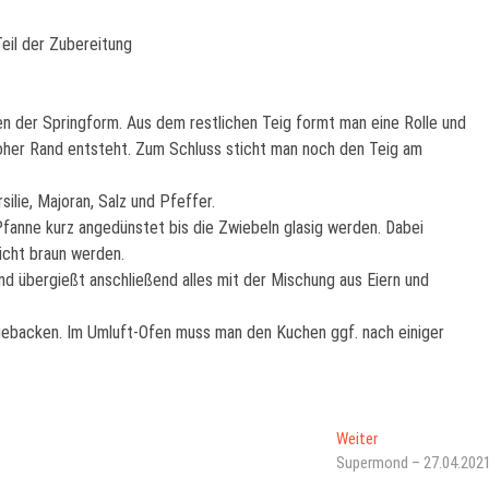
eil der Zubereitung
n der Springform. Aus dem restlichen Teig formt man eine Rolle und
 hoher Rand entsteht. Zum Schluss sticht man noch den Teig am
lie, Majoran, Salz und Pfeffer.
anne kurz angedünstet bis die Zwiebeln glasig werden. Dabei
nicht braun werden.
nd übergießt anschließend alles mit der Mischung aus Eiern und
 gebacken. Im Umluft-Ofen muss man den Kuchen ggf. nach einiger
Nächster
Weiter
Artikel:
Supermond – 27.04.202