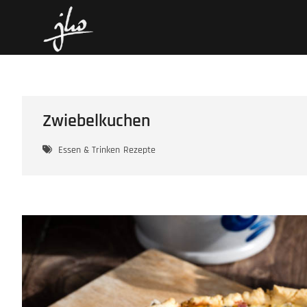
Skip
hoenack.de
FOTOS UND GESCHICHTEN
to
content
Zwiebelkuchen
Essen & Trinken
Rezepte